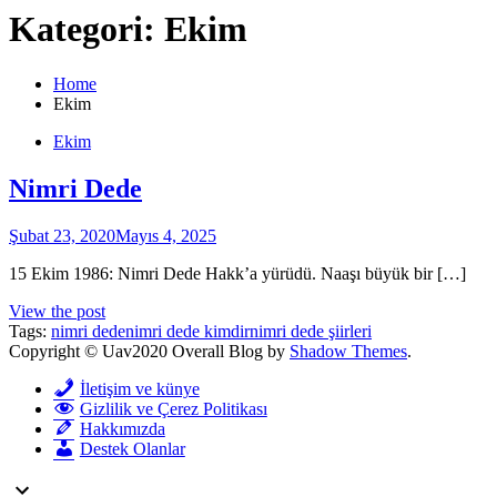
Kategori:
Ekim
Home
Ekim
Ekim
Nimri Dede
Şubat 23, 2020
Mayıs 4, 2025
15 Ekim 1986: Nimri Dede Hakk’a yürüdü. Naaşı büyük bir […]
View the post
Tags:
nimri dede
nimri dede kimdir
nimri dede şiirleri
Copyright © Uav2020 Overall Blog by
Shadow Themes
.
İletişim ve künye
Gizlilik ve Çerez Politikası
Hakkımızda
Destek Olanlar