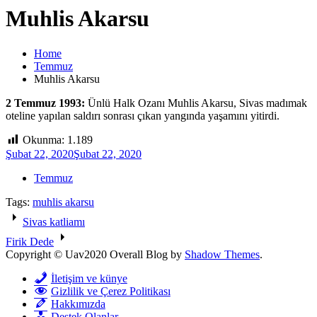
Muhlis Akarsu
Home
Temmuz
Muhlis Akarsu
2 Temmuz 1993:
Ünlü Halk Ozanı Muhlis Akarsu, Sivas madımak
oteline yapılan saldırı sonrası çıkan yangında yaşamını yitirdi.
Okunma:
1.189
Şubat 22, 2020
Şubat 22, 2020
Temmuz
Tags:
muhlis akarsu
Yazı
Sivas katliamı
gezinmesi
Firik Dede
Copyright © Uav2020 Overall Blog by
Shadow Themes
.
İletişim ve künye
Gizlilik ve Çerez Politikası
Hakkımızda
Destek Olanlar